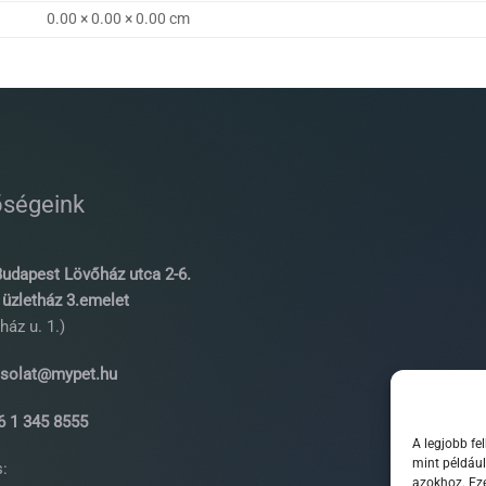
0.00 × 0.00 × 0.00 cm
őségeink
udapest Lövőház utca 2-6.
üzletház 3.emelet
ház u. 1.)
solat@mypet.hu
 1 345 8555
A legjobb fe
mint például
:
azokhoz. Eze