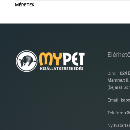
MÉRETEK
Elérhet
Cím:
1024 B
Mammut II. 
(bejárat Sör
Email:
kapc
Telefon:
+36
Nyitvatartás