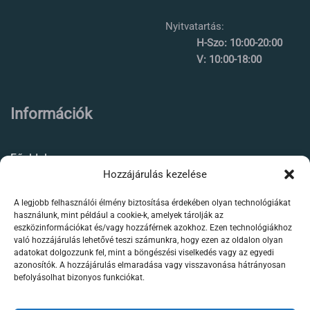
Nyitvatartás:
H-Szo: 10:00-20:00
V: 10:00-18:00
Információk
Főoldal
Hozzájárulás kezelése
Rólunk
A legjobb felhasználói élmény biztosítása érdekében olyan technológiákat
Élőállat kereskedés
használunk, mint például a cookie-k, amelyek tárolják az
eszközinformációkat és/vagy hozzáférnek azokhoz. Ezen technológiákhoz
Forgalmazott termékeink
való hozzájárulás lehetővé teszi számunkra, hogy ezen az oldalon olyan
adatokat dolgozzunk fel, mint a böngészési viselkedés vagy az egyedi
azonosítók. A hozzájárulás elmaradása vagy visszavonása hátrányosan
Szaktanácsadás /
befolyásolhat bizonyos funkciókat.
segítségnyújtás