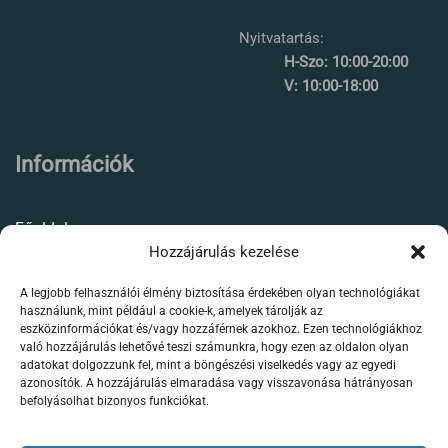
Nyitvatartás:
H-Szo: 10:00-20:00
V: 10:00-18:00
Információk
Főoldal
Hozzájárulás kezelése
Rólunk
A legjobb felhasználói élmény biztosítása érdekében olyan technológiákat
Élőállat kereskedés
használunk, mint például a cookie-k, amelyek tárolják az
eszközinformációkat és/vagy hozzáférnek azokhoz. Ezen technológiákhoz
Forgalmazott termékeink
való hozzájárulás lehetővé teszi számunkra, hogy ezen az oldalon olyan
adatokat dolgozzunk fel, mint a böngészési viselkedés vagy az egyedi
azonosítók. A hozzájárulás elmaradása vagy visszavonása hátrányosan
Szaktanácsadás /
befolyásolhat bizonyos funkciókat.
segítségnyújtás