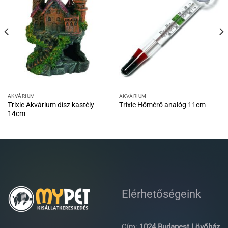
AKVÁRIUM
AKVÁRIUM
Trixie Akvárium dísz kastély
Trixie Hőmérő analóg 11cm
14cm
Elérhetőségeink
Cím:
1024 Budapest Lövőház