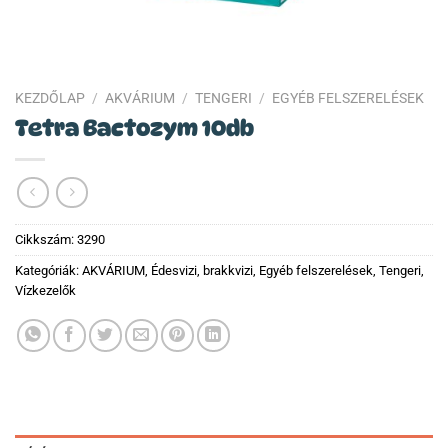
KEZDŐLAP
/
AKVÁRIUM
/
TENGERI
/
EGYÉB FELSZERELÉSEK
Tetra Bactozym 10db
Cikkszám:
3290
Kategóriák:
AKVÁRIUM
,
Édesvizi, brakkvizi
,
Egyéb felszerelések
,
Tengeri
,
Vízkezelők