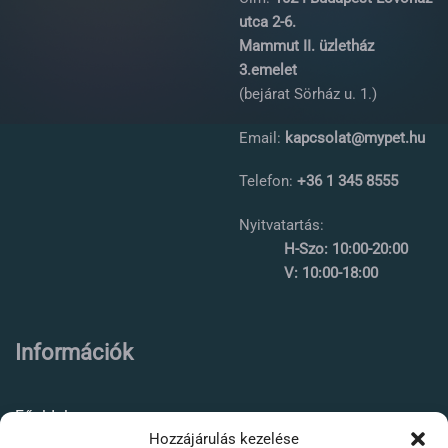
utca 2-6.
Mammut II. üzletház
3.emelet
(bejárat Sörház u. 1.)
Email:
kapcsolat@mypet.hu
Telefon:
+36 1 345 8555
Nyitvatartás:
H-Szo: 10:00-20:00
V: 10:00-18:00
Információk
Főoldal
Hozzájárulás kezelése