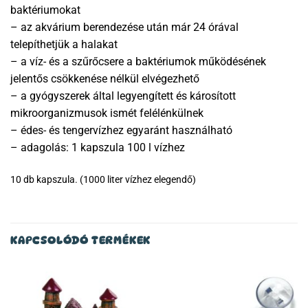
baktériumokat
– az akvárium berendezése után már 24 órával
telepíthetjük a halakat
– a víz- és a szűrőcsere a baktériumok működésének
jelentős csökkenése nélkül elvégezhető
– a gyógyszerek által legyengített és károsított
mikroorganizmusok ismét felélénkülnek
– édes- és tengervízhez egyaránt használható
– adagolás: 1 kapszula 100 l vízhez
10 db kapszula. (1000 liter vízhez elegendő)
KAPCSOLÓDÓ TERMÉKEK