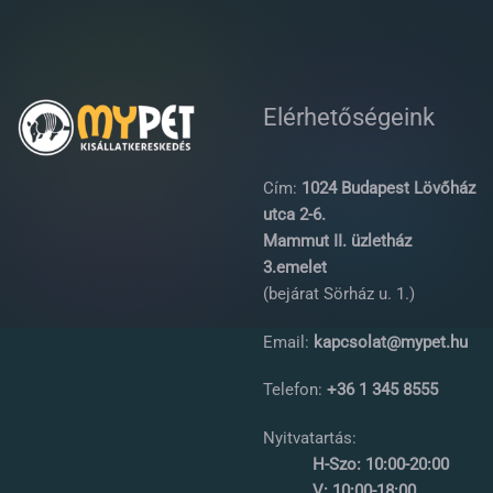
Elérhetőségeink
Cím:
1024 Budapest Lövőház
utca 2-6.
Mammut II. üzletház
3.emelet
(bejárat Sörház u. 1.)
Email:
kapcsolat@mypet.hu
Telefon:
+36 1 345 8555
Nyitvatartás:
H-Szo: 10:00-20:00
V: 10:00-18:00