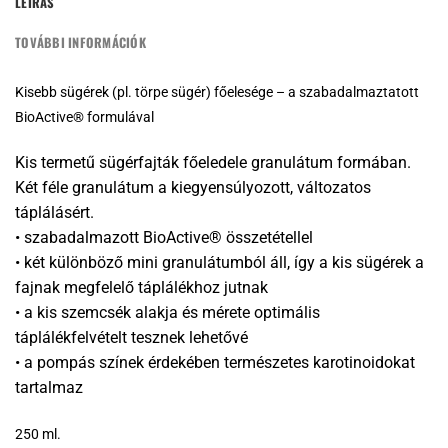
LEÍRÁS
TOVÁBBI INFORMÁCIÓK
Kisebb sügérek (pl. törpe sügér) főelesége – a szabadalmaztatott
BioActive® formulával
Kis termetű sügérfajták főeledele granulátum formában.
Két féle granulátum a kiegyensúlyozott, változatos
táplálásért.
• szabadalmazott BioActive® összetétellel
• két különböző mini granulátumból áll, így a kis sügérek a
fajnak megfelelő táplálékhoz jutnak
• a kis szemcsék alakja és mérete optimális
táplálékfelvételt tesznek lehetővé
• a pompás színek érdekében természetes karotinoidokat
tartalmaz
250 ml.