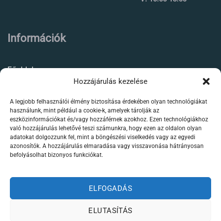
Információk
Főoldal
Hozzájárulás kezelése
Rólunk
A legjobb felhasználói élmény biztosítása érdekében olyan technológiákat
Élőállat kereskedés
használunk, mint például a cookie-k, amelyek tárolják az
eszközinformációkat és/vagy hozzáférnek azokhoz. Ezen technológiákhoz
Forgalmazott termékeink
való hozzájárulás lehetővé teszi számunkra, hogy ezen az oldalon olyan
adatokat dolgozzunk fel, mint a böngészési viselkedés vagy az egyedi
azonosítók. A hozzájárulás elmaradása vagy visszavonása hátrányosan
Szaktanácsadás /
befolyásolhat bizonyos funkciókat.
segítségnyújtás
Kapcsolat
ELFOGADÁS
ELUTASÍTÁS