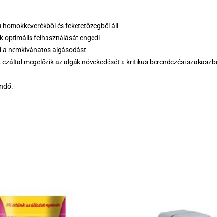
ú homokkeverékből és feketetőzegből áll
 optimális felhasználását engedi
zi a nemkívánatos algásodást
 ezáltal megelőzik az algák növekedését a kritikus berendezési szakasz
endő.