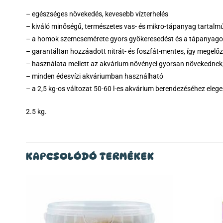
– egészséges növekedés, kevesebb vízterhelés
– kiváló minőségű, természetes vas- és mikro-tápanyag tartalm
– a homok szemcsemérete gyors gyökeresedést és a tápanyagok
– garantáltan hozzáadott nitrát- és foszfát-mentes, így megelő
– használata mellett az akvárium növényei gyorsan növekednek,
– minden édesvízi akváriumban használható
– a 2,5 kg-os változat 50-60 l-es akvárium berendezéséhez eleg
2.5 kg.
KAPCSOLÓDÓ TERMÉKEK