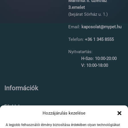
Mammut II. üzletház
3.emelet
(bejárat Sörház u. 1.)
Email:
kapcsolat@mypet.hu
Telefon:
+36 1 345 8555
Nyitvatartás:
H-Szo: 10:00-20:00
V: 10:00-18:00
Információk
Főoldal
Hozzájárulás kezelése
Rólunk
A legjobb felhasználói élmény biztosítása érdekében olyan technológiákat