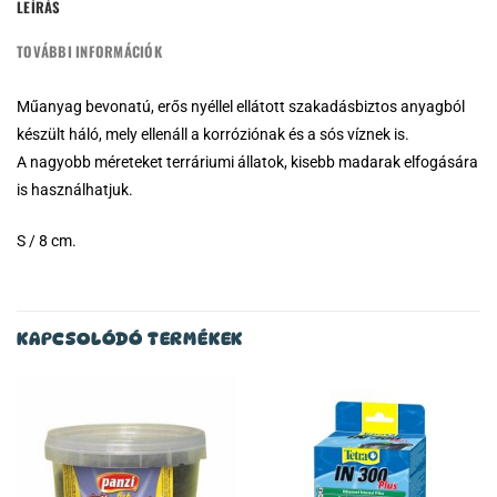
LEÍRÁS
TOVÁBBI INFORMÁCIÓK
Műanyag bevonatú, erős nyéllel ellátott szakadásbiztos anyagból
készült háló, mely ellenáll a korróziónak és a sós víznek is.
A nagyobb méreteket terráriumi állatok, kisebb madarak elfogására
is használhatjuk.
S / 8 cm.
KAPCSOLÓDÓ TERMÉKEK