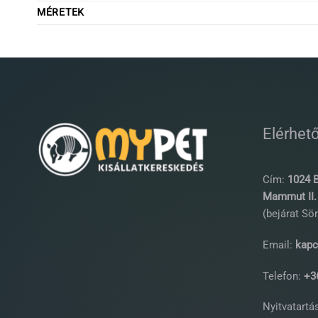
MÉRETEK
Elérhet
Cím:
1024 B
Mammut II. 
(bejárat Sör
Email:
kapc
Telefon:
+36
Nyitvatartás