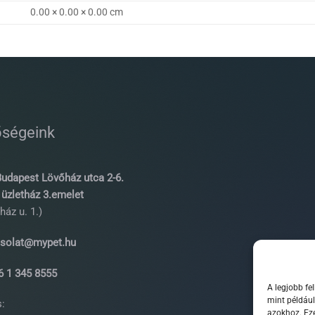
0.00 × 0.00 × 0.00 cm
őségeink
udapest Lövőház utca 2-6.
üzletház 3.emelet
ház u. 1.)
solat@mypet.hu
 1 345 8555
A legjobb fe
mint például
:
azokhoz. Eze