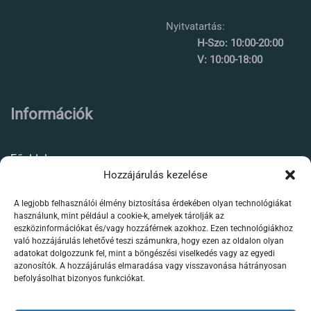
Nyitvatartás:
H-Szo: 10:00-20:00
V: 10:00-18:00
Információk
Főoldal
Hozzájárulás kezelése
Rólunk
A legjobb felhasználói élmény biztosítása érdekében olyan technológiákat
Élőállat kereskedés
használunk, mint például a cookie-k, amelyek tárolják az
eszközinformációkat és/vagy hozzáférnek azokhoz. Ezen technológiákhoz
Forgalmazott termékeink
való hozzájárulás lehetővé teszi számunkra, hogy ezen az oldalon olyan
adatokat dolgozzunk fel, mint a böngészési viselkedés vagy az egyedi
azonosítók. A hozzájárulás elmaradása vagy visszavonása hátrányosan
Szaktanácsadás /
befolyásolhat bizonyos funkciókat.
segítségnyújtás