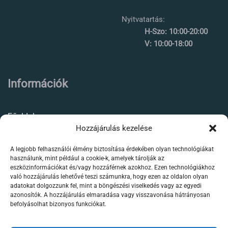
Nyitvatartás:
H-Szo: 10:00-20:00
V: 10:00-18:00
Információk
Főoldal
Hozzájárulás kezelése
Rólunk
A legjobb felhasználói élmény biztosítása érdekében olyan technológiákat
Élőállat kereskedés
használunk, mint például a cookie-k, amelyek tárolják az
eszközinformációkat és/vagy hozzáférnek azokhoz. Ezen technológiákhoz
Forgalmazott termékeink
való hozzájárulás lehetővé teszi számunkra, hogy ezen az oldalon olyan
adatokat dolgozzunk fel, mint a böngészési viselkedés vagy az egyedi
azonosítók. A hozzájárulás elmaradása vagy visszavonása hátrányosan
Szaktanácsadás /
befolyásolhat bizonyos funkciókat.
segítségnyújtás