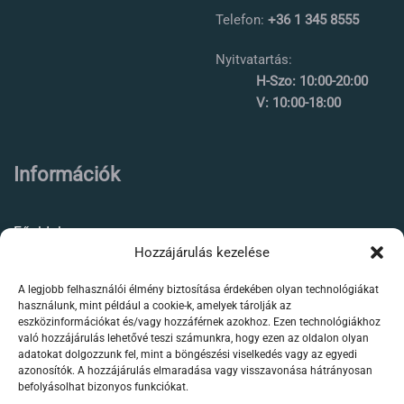
Telefon:
+36 1 345 8555
Nyitvatartás:
H-Szo: 10:00-20:00
V: 10:00-18:00
Információk
Főoldal
Hozzájárulás kezelése
Rólunk
A legjobb felhasználói élmény biztosítása érdekében olyan technológiákat
Élőállat kereskedés
használunk, mint például a cookie-k, amelyek tárolják az
eszközinformációkat és/vagy hozzáférnek azokhoz. Ezen technológiákhoz
Forgalmazott termékeink
való hozzájárulás lehetővé teszi számunkra, hogy ezen az oldalon olyan
adatokat dolgozzunk fel, mint a böngészési viselkedés vagy az egyedi
azonosítók. A hozzájárulás elmaradása vagy visszavonása hátrányosan
Szaktanácsadás /
befolyásolhat bizonyos funkciókat.
segítségnyújtás