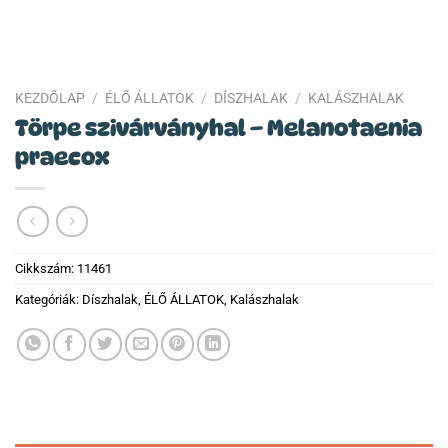
KEZDŐLAP
/
ÉLŐ ÁLLATOK
/
DÍSZHALAK
/
KALÁSZHALAK
Törpe szivárványhal – Melanotaenia
praecox
Cikkszám:
11461
Kategóriák:
Díszhalak
,
ÉLŐ ÁLLATOK
,
Kalászhalak