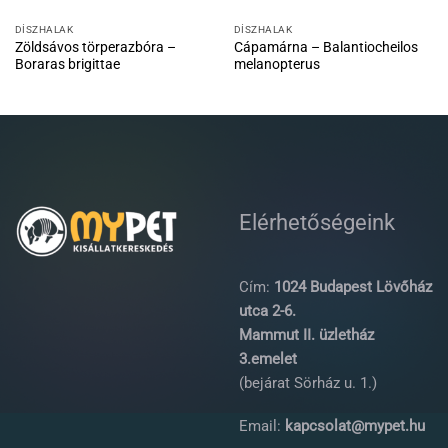
DÍSZHALAK
DÍSZHALAK
Zöldsávos törperazbóra –
Cápamárna – Balantiocheilos
Boraras brigittae
melanopterus
Elérhetőségeink
Cím:
1024 Budapest Lövőház
utca 2-6.
Mammut II. üzletház
3.emelet
(bejárat Sörház u. 1.)
Email:
kapcsolat@mypet.hu