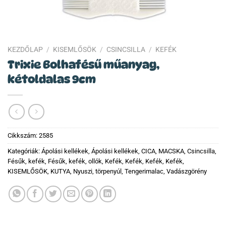
KEZDŐLAP
/
KISEMLŐSÖK
/
CSINCSILLA
/
KEFÉK
Trixie Bolhafésű műanyag,
kétoldalas 9cm
Cikkszám:
2585
Kategóriák:
Ápolási kellékek
,
Ápolási kellékek
,
CICA, MACSKA
,
Csincsilla
,
Fésűk, kefék
,
Fésűk, kefék, ollók
,
Kefék
,
Kefék
,
Kefék
,
Kefék
,
KISEMLŐSÖK
,
KUTYA
,
Nyuszi, törpenyúl
,
Tengerimalac
,
Vadászgörény