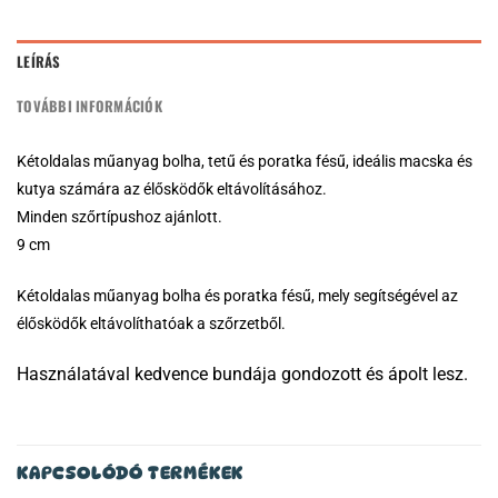
LEÍRÁS
TOVÁBBI INFORMÁCIÓK
Kétoldalas műanyag bolha, tetű és poratka fésű, ideális macska és
kutya számára az élősködők eltávolításához.
Minden szőrtípushoz ajánlott.
9 cm
Kétoldalas műanyag bolha és poratka fésű, mely segítségével az
élősködők eltávolíthatóak a szőrzetből.
Használatával kedvence bundája gondozott és ápolt lesz.
KAPCSOLÓDÓ TERMÉKEK