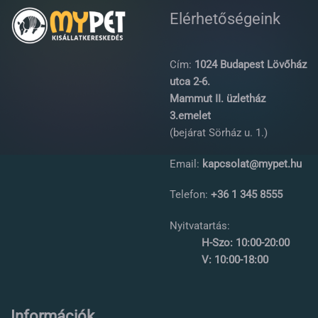
Elérhetőségeink
Cím:
1024 Budapest Lövőház
utca 2-6.
Mammut II. üzletház
3.emelet
(bejárat Sörház u. 1.)
Email:
kapcsolat@mypet.hu
Telefon:
+36 1 345 8555
Nyitvatartás:
H-Szo: 10:00-20:00
V: 10:00-18:00
Információk