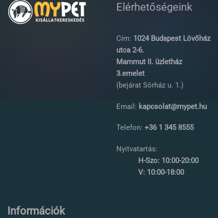
Elérhetőségeink
Cím:
1024 Budapest Lövőház
utca 2-6.
Mammut II. üzletház
3.emelet
(bejárat Sörház u. 1.)
Email:
kapcsolat@mypet.hu
Telefon:
+36 1 345 8555
Nyitvatartás:
H-Szo: 10:00-20:00
V: 10:00-18:00
Információk