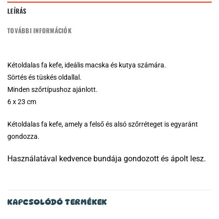
LEÍRÁS
TOVÁBBI INFORMÁCIÓK
Kétoldalas fa kefe, ideális macska és kutya számára.
Sörtés és tüskés oldallal.
Minden szőrtípushoz ajánlott.
6 x 23 cm
Kétoldalas fa kefe, amely a felső és alsó szőrréteget is egyaránt
gondozza.
Használatával kedvence bundája gondozott és ápolt lesz.
KAPCSOLÓDÓ TERMÉKEK