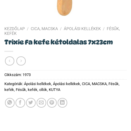
KEZDŐLAP
/
CICA, MACSKA
/
ÁPOLÁSI KELLÉKEK
/
FÉSŰK,
KEFÉK
Trixie Fa kefe kétoldalas 7x23cm
Cikkszám:
1973
Kategóriák:
Ápolási kellékek
,
Ápolási kellékek
,
CICA, MACSKA
,
Fésűk,
kefék
,
Fésűk, kefék, ollók
,
KUTYA