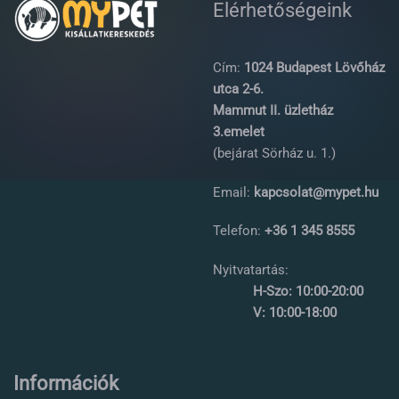
Elérhetőségeink
Cím:
1024 Budapest Lövőház
utca 2-6.
Mammut II. üzletház
3.emelet
(bejárat Sörház u. 1.)
Email:
kapcsolat@mypet.hu
Telefon:
+36 1 345 8555
Nyitvatartás:
H-Szo: 10:00-20:00
V: 10:00-18:00
Információk