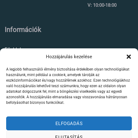
V: 10:00-18:00
Információk
Főoldal
Hozzájárulás kezelése
Rólunk
A legjobb felhasználói élmény biztosítása érdekében olyan technológiákat
Élőállat kereskedés
használunk, mint például a cookie-k, amelyek tárolják az
eszközinformációkat és/vagy hozzáférnek azokhoz. Ezen technológiákhoz
Forgalmazott termékeink
való hozzájárulás lehetővé teszi számunkra, hogy ezen az oldalon olyan
adatokat dolgozzunk fel, mint a böngészési viselkedés vagy az egyedi
azonosítók. A hozzájárulás elmaradása vagy visszavonása hátrányosan
Szaktanácsadás /
befolyásolhat bizonyos funkciókat.
segítségnyújtás
Kapcsolat
ELFOGADÁS
ELUTASÍTÁS