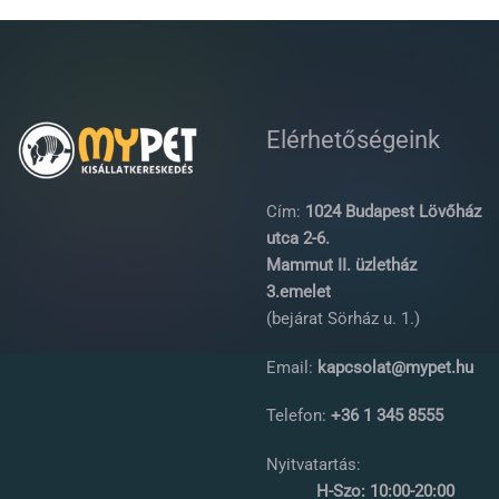
Elérhetőségeink
Cím:
1024 Budapest Lövőház
utca 2-6.
Mammut II. üzletház
3.emelet
(bejárat Sörház u. 1.)
Email:
kapcsolat@mypet.hu
Telefon:
+36 1 345 8555
Nyitvatartás:
H-Szo: 10:00-20:00