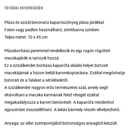
TOVÁBBI INFORMÁCIÓK
Plüss és szizál bevonatú kaparószőnyeg plüss játékkal.
Falon vagy padlón használható, sötétbarna színben.
Teljes méret: 70 x 45 cm
Plüssborítású peremmel rendelkezik és egy rugón rögzített
macskajáték is tartozik hozzá.
Ez a szizálkender borítású kaparófa ideális helyet biztosít
macskájának a házon belüli karomkoptatásra. Ezáltal megóvhatja
bútorait és a falakat a sérülésektől.
A szizálkender nagyon erős természetes szál, amely segít
eltávolítani a macska karmának felső rétegét ezáltal
megakadályozza a karom benövését. A kaparófa mindenhol
egyszerűen összeállítható. A lakás bármely részén elhelyezhető.
Anyaga: az állat szempontjából biztonságos anyagból készült.