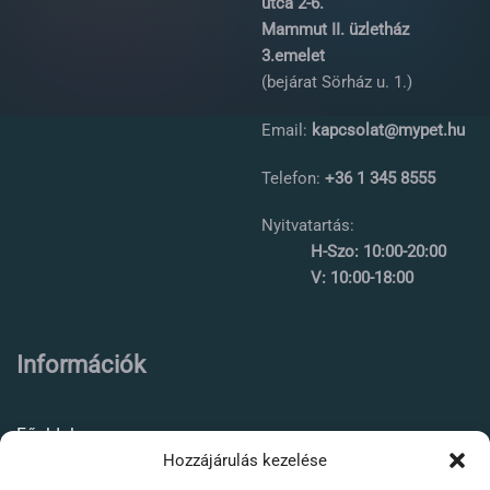
utca 2-6.
Mammut II. üzletház
3.emelet
(bejárat Sörház u. 1.)
Email:
kapcsolat@mypet.hu
Telefon:
+36 1 345 8555
Nyitvatartás:
H-Szo: 10:00-20:00
V: 10:00-18:00
Információk
Főoldal
Hozzájárulás kezelése
Rólunk