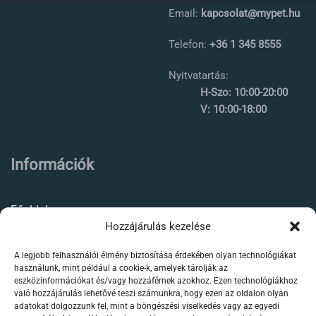
Email:
kapcsolat@mypet.hu
Telefon:
+36 1 345 8555
Nyitvatartás:
H-Szo: 10:00-20:00
V: 10:00-18:00
Információk
Főoldal
Hozzájárulás kezelése
Rólunk
A legjobb felhasználói élmény biztosítása érdekében olyan technológiákat
Élőállat kereskedés
használunk, mint például a cookie-k, amelyek tárolják az
eszközinformációkat és/vagy hozzáférnek azokhoz. Ezen technológiákhoz
Forgalmazott termékeink
való hozzájárulás lehetővé teszi számunkra, hogy ezen az oldalon olyan
adatokat dolgozzunk fel, mint a böngészési viselkedés vagy az egyedi