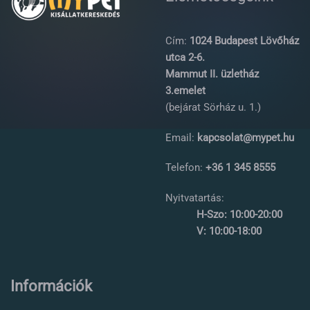
Cím:
1024 Budapest Lövőház
utca 2-6.
Mammut II. üzletház
3.emelet
(bejárat Sörház u. 1.)
Email:
kapcsolat@mypet.hu
Telefon:
+36 1 345 8555
Nyitvatartás:
H-Szo: 10:00-20:00
V: 10:00-18:00
Információk