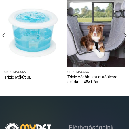
CICA, MACSKA
CICA, MACSKA
Trixie Védőhuzat autóülésre
Trixie Ivókút 3L
szürke 1.45×1.6m
Elérhetőségeink