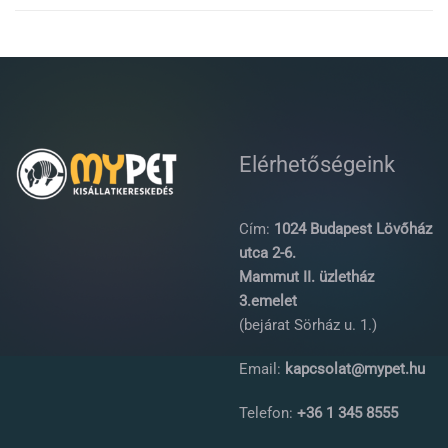
Elérhetőségeink
Cím:
1024 Budapest Lövőház
utca 2-6.
Mammut II. üzletház
3.emelet
(bejárat Sörház u. 1.)
Email:
kapcsolat@mypet.hu
Telefon:
+36 1 345 8555