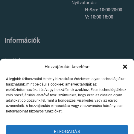
Nyitvatartás:
H-Szo: 10:00-20:00
V: 10:00-18:00
Információk
Főoldal
Hozzájárulás kezelése
Rólunk
A legjobb felhasználói élmény biztosítása érdekében olyan technológiákat
Élőállat kereskedés
használunk, mint például a cookie-k, amelyek tárolják az
eszközinformációkat és/vagy hozzáférnek azokhoz. Ezen technológiákhoz
Forgalmazott termékeink
való hozzájárulás lehetővé teszi számunkra, hogy ezen az oldalon olyan
adatokat dolgozzunk fel, mint a böngészési viselkedés vagy az egyedi
azonosítók. A hozzájárulás elmaradása vagy visszavonása hátrányosan
Szaktanácsadás /
befolyásolhat bizonyos funkciókat.
segítségnyújtás
Kapcsolat
ELFOGADÁS