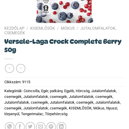
KEZDŐLAP
/
KISEMLŐSÖK
/
MÓKUS
/
JUTALOMFALATOK,
CSEMEGÉK
Versele-Laga Crock Complete Berry
50g
Cikkszám:
9115
Kategóriák:
Csincsilla
,
Egér, patkány
,
Egyéb
,
Hörcsög
,
Jutalomfalatok,
csemegék
,
Jutalomfalatok, csemegék
,
Jutalomfalatok, csemegék
,
Jutalomfalatok, csemegék
,
Jutalomfalatok, csemegék
,
Jutalomfalatok,
csemegék
,
Jutalomfalatok, csemegék
,
KISEMLŐSÖK
,
Mókus
,
Nyuszi,
törpenyúl
,
Tengerimalac
,
Törpehörcsög