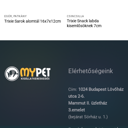
EGÉR, PATKÁNY
CSINCSILLA
Trixie Snack labda
Trixie Sarok alomtál 16x7x12cm
kisemlősöknek 7cm
Elérhetőségeink
Cím:
1024 Budapest Lövőház
utca 2-6.
Mammut II. üzletház
3.emelet
(bejárat Sörház u. 1.)