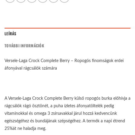
LEÍRÁS
TOVÁBBI INFORMÁCIÓK
Versele-Laga Crock Complete Berry – Ropogós finomságok erdei
áfonyával rágcsálók számára
A Versele-Laga Crock Complete Berry külső ropogós burka előhívja a
rágcsálók rágó ösztönét, a puha ízletes áfonyatöltelék pedig
vitaminokkal és omega 3 zsírsavakkal járul hozzá kedvencünk
egészségéhez és bundájának szépségéhez. A termék a napi étrend
25%át ne haladja meg.