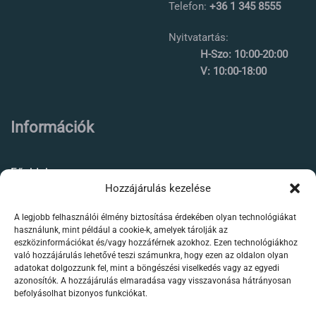
Telefon:
+36 1 345 8555
Nyitvatartás:
H-Szo: 10:00-20:00
V: 10:00-18:00
Információk
Főoldal
Hozzájárulás kezelése
Rólunk
A legjobb felhasználói élmény biztosítása érdekében olyan technológiákat
Élőállat kereskedés
használunk, mint például a cookie-k, amelyek tárolják az
eszközinformációkat és/vagy hozzáférnek azokhoz. Ezen technológiákhoz
Forgalmazott termékeink
való hozzájárulás lehetővé teszi számunkra, hogy ezen az oldalon olyan
adatokat dolgozzunk fel, mint a böngészési viselkedés vagy az egyedi
azonosítók. A hozzájárulás elmaradása vagy visszavonása hátrányosan
Szaktanácsadás /
befolyásolhat bizonyos funkciókat.
segítségnyújtás