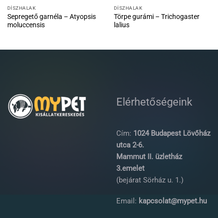
DÍSZHALAK
DÍSZHALAK
Sepregető garnéla – Atyopsis
Törpe gurámi – Trichogaster
moluccensis
lalius
Elérhetőségeink
Cím:
1024 Budapest Lövőház
utca 2-6.
Mammut II. üzletház
3.emelet
(bejárat Sörház u. 1.)
Email:
kapcsolat@mypet.hu