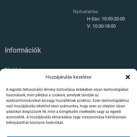
Nyitvatartás:
H-Szo: 10:00-20:00
V: 10:00-18:00
Információk
Főoldal
Hozzájárulás kezelése
Rólunk
A legjobb felhasználói élmény biztosítása érdekében olyan technológiákat
Élőállat kereskedés
használunk, mint például a cookie-k, amelyek tárolják az
eszközinformációkat és/vagy hozzáférnek azokhoz. Ezen technológiákhoz
Forgalmazott termékeink
való hozzájárulás lehetővé teszi számunkra, hogy ezen az oldalon olyan
adatokat dolgozzunk fel, mint a böngészési viselkedés vagy az egyedi
azonosítók. A hozzájárulás elmaradása vagy visszavonása hátrányosan
Szaktanácsadás /
befolyásolhat bizonyos funkciókat.
segítségnyújtás