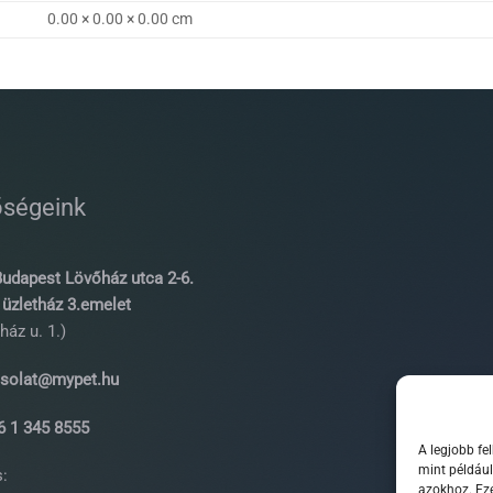
0.00 × 0.00 × 0.00 cm
őségeink
udapest Lövőház utca 2-6.
üzletház 3.emelet
ház u. 1.)
solat@mypet.hu
 1 345 8555
A legjobb fe
mint például
:
azokhoz. Eze