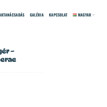
AKTANÁCSADÁS
GALÉRIA
KAPCSOLAT
MAGYAR
gér –
herae