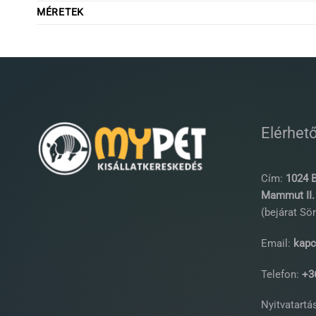
MÉRETEK
Elérhet
Cím:
1024 B
Mammut II. 
(bejárat Sör
Email:
kapc
Telefon:
+36
Nyitvatartás