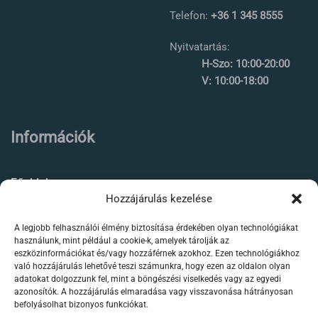
Telefon:
+36 1 345 8555
Nyitvatartás:
H-Szo: 10:00-20:00
V: 10:00-18:00
Információk
Főoldal
Hozzájárulás kezelése
Rólunk
A legjobb felhasználói élmény biztosítása érdekében olyan technológiákat
Élőállat kereskedés
használunk, mint például a cookie-k, amelyek tárolják az
eszközinformációkat és/vagy hozzáférnek azokhoz. Ezen technológiákhoz
Forgalmazott termékeink
való hozzájárulás lehetővé teszi számunkra, hogy ezen az oldalon olyan
adatokat dolgozzunk fel, mint a böngészési viselkedés vagy az egyedi
azonosítók. A hozzájárulás elmaradása vagy visszavonása hátrányosan
Szaktanácsadás /
befolyásolhat bizonyos funkciókat.
segítségnyújtás