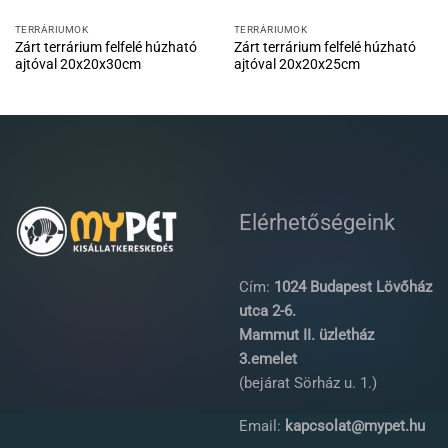
TERRÁRIUMOK
TERRÁRIUMOK
Zárt terrárium felfelé húzható
Zárt terrárium felfelé húzható
ajtóval 20x20x30cm
ajtóval 20x20x25cm
Elérhetőségeink
Cím:
1024 Budapest Lövőház
utca 2-6.
Mammut II. üzletház
3.emelet
(bejárat Sörház u. 1.)
Email:
kapcsolat@mypet.hu