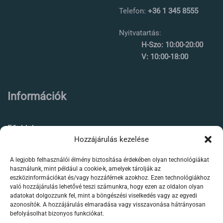
Telefon:
+36 1 345 8555
Nyitvatartás:
H-Szo: 10:00-20:00
V: 10:00-18:00
Információk
Főoldal
Hozzájárulás kezelése
Rólunk
A legjobb felhasználói élmény biztosítása érdekében olyan technológiákat
Élőállat kereskedés
használunk, mint például a cookie-k, amelyek tárolják az
eszközinformációkat és/vagy hozzáférnek azokhoz. Ezen technológiákhoz
Forgalmazott termékeink
való hozzájárulás lehetővé teszi számunkra, hogy ezen az oldalon olyan
adatokat dolgozzunk fel, mint a böngészési viselkedés vagy az egyedi
azonosítók. A hozzájárulás elmaradása vagy visszavonása hátrányosan
Szaktanácsadás /
befolyásolhat bizonyos funkciókat.
segítségnyújtás