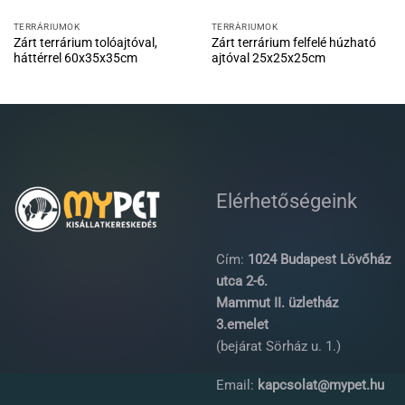
TERRÁRIUMOK
TERRÁRIUMOK
Zárt terrárium tolóajtóval,
Zárt terrárium felfelé húzható
háttérrel 60x35x35cm
ajtóval 25x25x25cm
Elérhetőségeink
Cím:
1024 Budapest Lövőház
utca 2-6.
Mammut II. üzletház
3.emelet
(bejárat Sörház u. 1.)
Email:
kapcsolat@mypet.hu