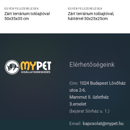
EGYÉB FELSZERELÉSEK
EGYÉB FELSZERELÉSEK
Zárt terrárium tolóajtóval
Zárt terrárium tolóajtóval,
50x35x35 cm
háttérrel 50x25x25cm
Elérhetőségeink
Cím:
1024 Budapest Lövőház
utca 2-6.
Mammut II. üzletház
3.emelet
(bejárat Sörház u. 1.)
Email:
kapcsolat@mypet.hu