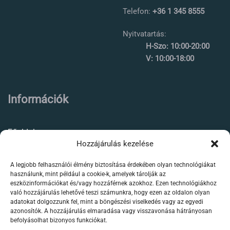
Telefon:
+36 1 345 8555
Nyitvatartás:
H-Szo: 10:00-20:00
V: 10:00-18:00
Információk
Főoldal
Hozzájárulás kezelése
Rólunk
A legjobb felhasználói élmény biztosítása érdekében olyan technológiákat
Élőállat kereskedés
használunk, mint például a cookie-k, amelyek tárolják az
eszközinformációkat és/vagy hozzáférnek azokhoz. Ezen technológiákhoz
Forgalmazott termékeink
való hozzájárulás lehetővé teszi számunkra, hogy ezen az oldalon olyan
adatokat dolgozzunk fel, mint a böngészési viselkedés vagy az egyedi
azonosítók. A hozzájárulás elmaradása vagy visszavonása hátrányosan
Szaktanácsadás /
befolyásolhat bizonyos funkciókat.
segítségnyújtás