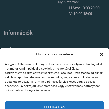
Nyitvatartás:
H-Szo: 10:00-20:00
V: 10:00-18:00
Információk
Főoldal
Hozzájárulás kezelése
Rólunk
A legjobb felhasználói élmény biztosítása érdekében olyan technológiákat
Élőállat kereskedés
használunk, mint például a cookie-k, amelyek tárolják az
eszközinformációkat és/vagy hozzáférnek azokhoz. Ezen technológiákhoz
Forgalmazott termékeink
való hozzájárulás lehetővé teszi számunkra, hogy ezen az oldalon olyan
adatokat dolgozzunk fel, mint a böngészési viselkedés vagy az egyedi
azonosítók. A hozzájárulás elmaradása vagy visszavonása hátrányosan
Szaktanácsadás /
befolyásolhat bizonyos funkciókat.
segítségnyújtás
Kapcsolat
ELFOGADÁS