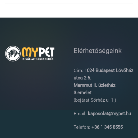
Elérhetőségeink
Cím:
1024 Budapest Lövőház
utca 2-6.
Mammut II. üzletház
3.emelet
(bejárat Sörház u. 1.)
Email:
kapcsolat@mypet.hu
Telefon:
+36 1 345 8555