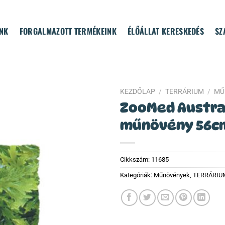
NK
FORGALMAZOTT TERMÉKEINK
ÉLŐÁLLAT KERESKEDÉS
SZ
KEZDŐLAP
/
TERRÁRIUM
/
MŰ
ZooMed Austra
műnövény 56c
Cikkszám:
11685
Kategóriák:
Műnövények
,
TERRÁRIU