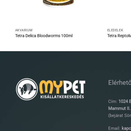
AKVÁRIUM
ELEDELEK
Tetra Delica Bloodworms 100ml
Tetra Repto
Elérhet
Cím:
1024 B
Mammut II. 
(bejárat Sör
Email:
kapc