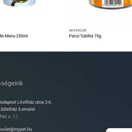
AKVÁRIUM
Min Menu 250ml
Panzi Tubifex 75g
őségeink
udapest Lövőház utca 2-6.
üzletház 3.emelet
ház u. 1.)
solat@mypet.hu