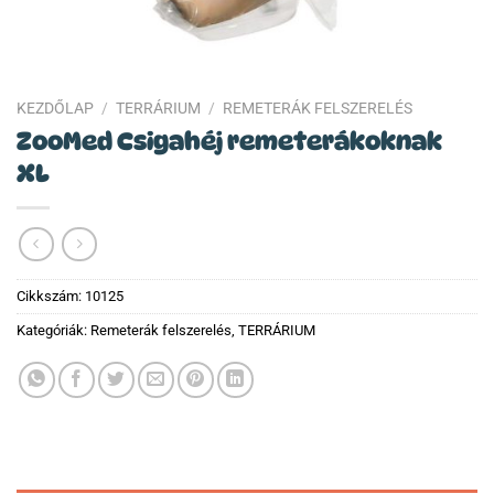
KEZDŐLAP
/
TERRÁRIUM
/
REMETERÁK FELSZERELÉS
ZooMed Csigahéj remeterákoknak
XL
Cikkszám:
10125
Kategóriák:
Remeterák felszerelés
,
TERRÁRIUM