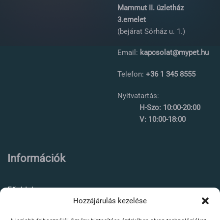
Mammut II. üzletház
3.emelet
(bejárat Sörház u. 1.)
Email:
kapcsolat@mypet.hu
Telefon:
+36 1 345 8555
Nyitvatartás:
H-Szo: 10:00-20:00
V: 10:00-18:00
Információk
Főoldal
Hozzájárulás kezelése
Rólunk