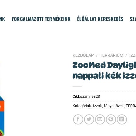
NK
FORGALMAZOTT TERMÉKEINK
ÉLŐÁLLAT KERESKEDÉS
SZ
KEZDŐLAP
/
TERRÁRIUM
/
IZ
ZooMed Daylig
nappali kék iz
Cikkszám:
9823
Kategóriák:
Izzók, fénycsövek
,
TERR