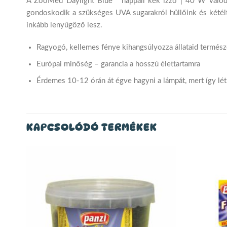
A ZooMed Daylight Blue™ nappali kék izzó | 40 W valódi 
gondoskodik a szükséges UVA sugarakról hüllőink és kétélt
inkább lenyűgöző lesz.
Ragyogó, kellemes fénye kihangsúlyozza állataid termész
Európai minőség – garancia a hosszú élettartamra
Érdemes 10-12 órán át égve hagyni a lámpát, mert így lét
KAPCSOLÓDÓ TERMÉKEK