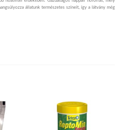
b hőátvitel érdekében. Gazdaságos nappali hőforrás, mely
ngsúlyozza állatunk természetes színeit, így a látvány még