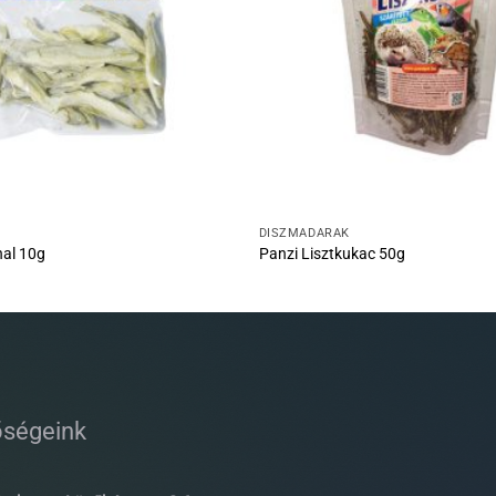
DÍSZMADARAK
hal 10g
Panzi Lisztkukac 50g
őségeink