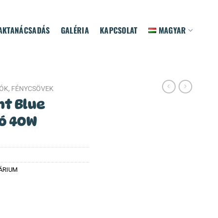
AKTANÁCSADÁS
GALÉRIA
KAPCSOLAT
MAGYAR
ZÓK, FÉNYCSÖVEK
ht Blue
zó 40W
ÁRIUM