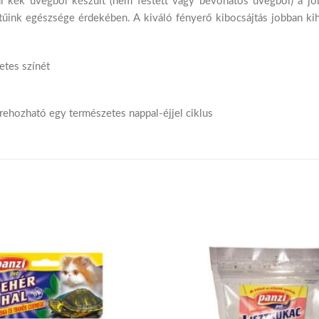
kék üvegből készült (nem festett vagy bevonatos üvegből) a job
űink egészsége érdekében. A kiváló fényerő kibocsájtás jobban kiha
etes színét
rehozható egy természetes nappal-éjjel ciklus