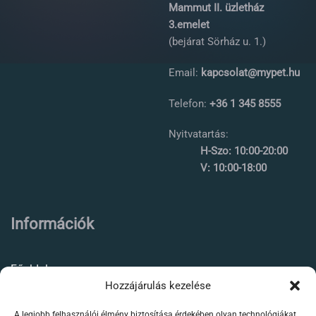
Mammut II. üzletház
3.emelet
(bejárat Sörház u. 1.)
Email:
kapcsolat@mypet.hu
Telefon:
+36 1 345 8555
Nyitvatartás:
H-Szo: 10:00-20:00
V: 10:00-18:00
Információk
Főoldal
Hozzájárulás kezelése
Rólunk
A legjobb felhasználói élmény biztosítása érdekében olyan technológiákat