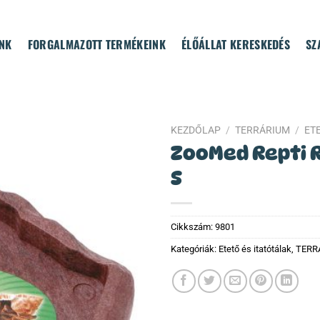
NK
FORGALMAZOTT TERMÉKEINK
ÉLŐÁLLAT KERESKEDÉS
SZ
KEZDŐLAP
/
TERRÁRIUM
/
ET
ZooMed Repti 
S
Cikkszám:
9801
Kategóriák:
Etető és itatótálak
,
TERR