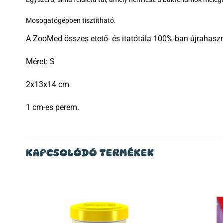
Mosogatógépben tisztítható.
A ZooMed összes etető- és itatótála 100%-ban újrahasz
Méret: S
2x13x14 cm
1 cm-es perem.
KAPCSOLÓDÓ TERMÉKEK