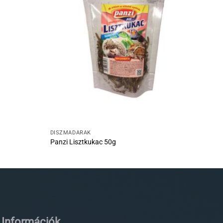
DÍSZMADARAK
Panzi Lisztkukac 50g
Információk