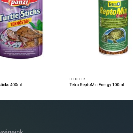
ELEDELEK
sticks 400ml
Tetra ReptoMin Energy 100ml
őségeink