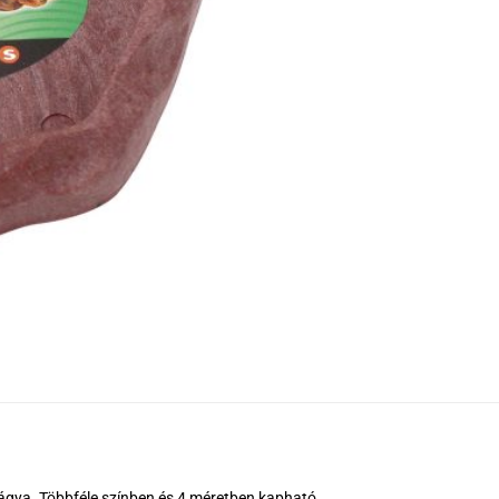
gágya. Többféle színben és 4 méretben kapható.