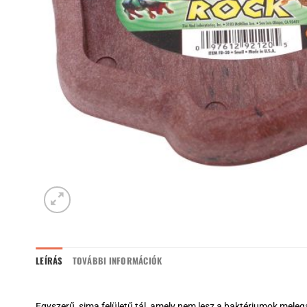
LEÍRÁS
TOVÁBBI INFORMÁCIÓK
Egyszerű, sima felületű tál, amely nem lesz a baktériumok mele