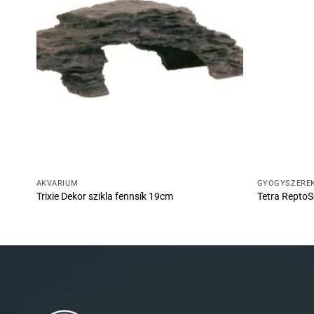
AKVÁRIUM
GYÓGYSZERE
Trixie Dekor szikla fennsík 19cm
Tetra ReptoS