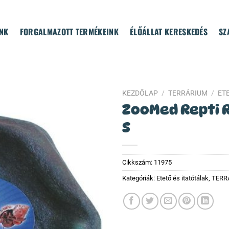
NK
FORGALMAZOTT TERMÉKEINK
ÉLŐÁLLAT KERESKEDÉS
SZ
KEZDŐLAP
/
TERRÁRIUM
/
ET
ZooMed Repti R
S
Cikkszám:
11975
Kategóriák:
Etető és itatótálak
,
TERR