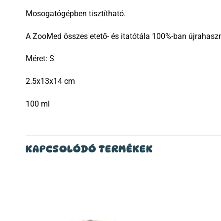
Mosogatógépben tisztítható.
A ZooMed összes etető- és itatótála 100%-ban újrahasz
Méret: S
2.5x13x14 cm
100 ml
KAPCSOLÓDÓ TERMÉKEK