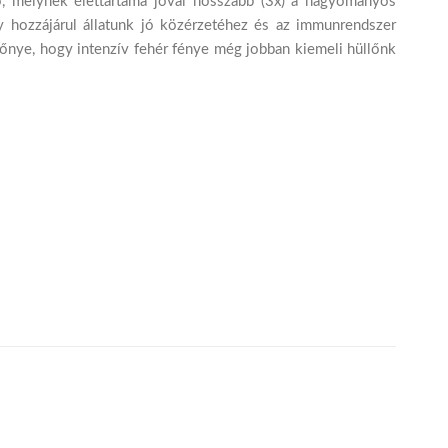
, melynek élettartama jóval hosszabb (3x) a hagyományos
y hozzájárul állatunk jó közérzetéhez és az immunrendszer
őnye, hogy intenzív fehér fénye még jobban kiemeli hüllőnk