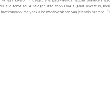
 egy kiváló minőségű, energiatakarékos nappali terráriumi izzó
el álló fényt ad. A halogén izzó több UVA sugarat bocsát ki, mel
s hatékonyabb, melynek a hőszabályozásban van jelentős szerepe. El