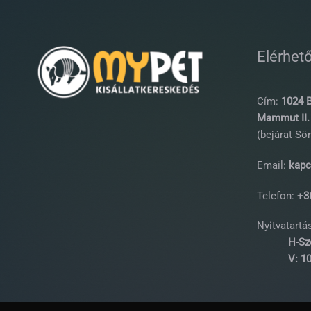
Elérhet
Cím:
1024 B
Mammut II. 
(bejárat Sör
Email:
kapc
Telefon:
+36
Nyitvatartás
H-Sz
V: 10:0