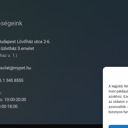
őségeink
udapest Lövőház utca 2-6.
üzletház 3.emelet
ház u. 1.)
solat@mypet.hu
 1 345 8555
A legjobb fe
mint például
:
azokhoz. Eze
o: 10:00-20:00
az oldalon o
0-18:00
azonosítók.
bizonyos fun