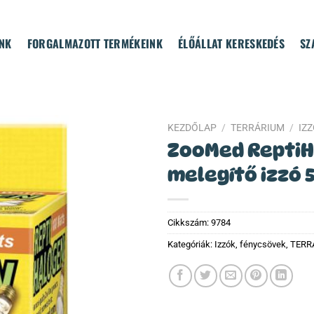
NK
FORGALMAZOTT TERMÉKEINK
ÉLŐÁLLAT KERESKEDÉS
SZ
KEZDŐLAP
/
TERRÁRIUM
/
IZ
ZooMed Repti
melegítő izzó 
Cikkszám:
9784
Kategóriák:
Izzók, fénycsövek
,
TERR