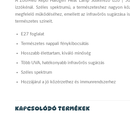
A ZooMed Repti Halogen Heat Lamp Sütkérező izzó | 50 W
izzókénál. Széles spektrumú, a természeteshez nagyon köz
megfelelő működéséhez, emellett az infravörös sugárzása i
természetes színeit.
E27 foglalat
Természetes nappali fénykibocsátás
Hosszabb élettartam, kiváló minőség
Több UVA, hatékonyabb infravörös sugárzás
Széles spektrum
Hozzájárul a jó közérzethez és immunrendszerhez
KAPCSOLÓDÓ TERMÉKEK