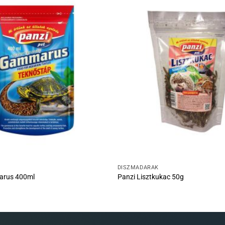
DÍSZMADARAK
arus 400ml
Panzi Lisztkukac 50g