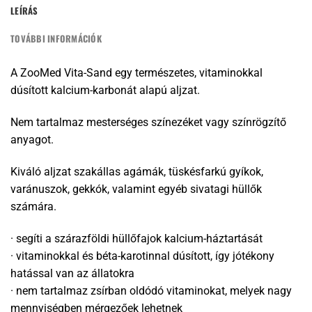
LEÍRÁS
TOVÁBBI INFORMÁCIÓK
A ZooMed Vita-Sand egy természetes, vitaminokkal
dúsított kalcium-karbonát alapú aljzat.
Nem tartalmaz mesterséges színezéket vagy színrögzítő
anyagot.
Kiváló aljzat szakállas agámák, tüskésfarkú gyíkok,
varánuszok, gekkók, valamint egyéb sivatagi hüllők
számára.
· segíti a szárazföldi hüllőfajok kalcium-háztartását
· vitaminokkal és béta-karotinnal dúsított, így jótékony
hatással van az állatokra
· nem tartalmaz zsírban oldódó vitaminokat, melyek nagy
mennyiségben mérgezőek lehetnek