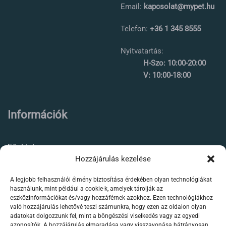
Email:
kapcsolat@mypet.hu
Telefon:
+36 1 345 8555
Nyitvatartás:
H-Szo: 10:00-20:00
V: 10:00-18:00
Információk
Főoldal
Hozzájárulás kezelése
Rólunk
A legjobb felhasználói élmény biztosítása érdekében olyan technológiákat
Élőállat kereskedés
használunk, mint például a cookie-k, amelyek tárolják az
eszközinformációkat és/vagy hozzáférnek azokhoz. Ezen technológiákhoz
Forgalmazott termékeink
való hozzájárulás lehetővé teszi számunkra, hogy ezen az oldalon olyan
adatokat dolgozzunk fel, mint a böngészési viselkedés vagy az egyedi
azonosítók. A hozzájárulás elmaradása vagy visszavonása hátrányosan