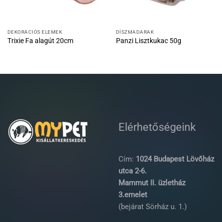
DEKORÁCIÓS ELEMEK
DÍSZMADARAK
Trixie Fa alagút 20cm
Panzi Lisztkukac 50g
Elérhetőségeink
Cím:
1024 Budapest Lövőház
utca 2-6.
Mammut II. üzletház
3.emelet
(bejárat Sörház u. 1.)