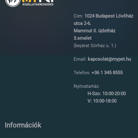
Cím:
1024 Budapest Lövőház
utca 2-6.
Mammut II. üzletház
3.emelet
(bejárat Sörház u. 1.)
Email:
kapcsolat@mypet.hu
Telefon:
+36 1 345 8555
Nyitvatartás:
H-Szo: 10:00-20:00
V: 10:00-18:00
Információk