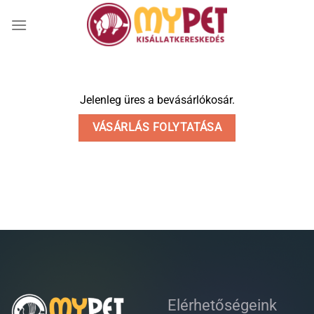
Skip
to
content
Jelenleg üres a bevásárlókosár.
VÁSÁRLÁS FOLYTATÁSA
Elérhetőségeink