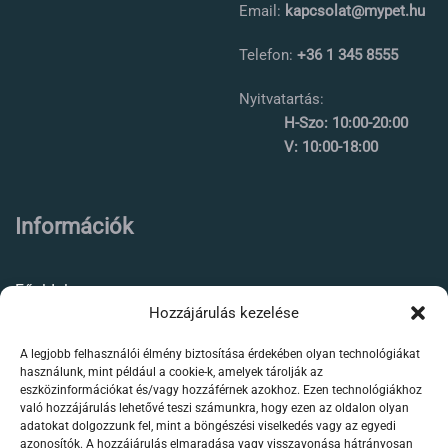
Email:
kapcsolat@mypet.hu
Telefon:
+36 1 345 8555
Nyitvatartás:
H-Szo: 10:00-20:00
V: 10:00-18:00
Információk
Főoldal
Hozzájárulás kezelése
Rólunk
A legjobb felhasználói élmény biztosítása érdekében olyan technológiákat
Élőállat kereskedés
használunk, mint például a cookie-k, amelyek tárolják az
eszközinformációkat és/vagy hozzáférnek azokhoz. Ezen technológiákhoz
Forgalmazott termékeink
való hozzájárulás lehetővé teszi számunkra, hogy ezen az oldalon olyan
adatokat dolgozzunk fel, mint a böngészési viselkedés vagy az egyedi
azonosítók. A hozzájárulás elmaradása vagy visszavonása hátrányosan