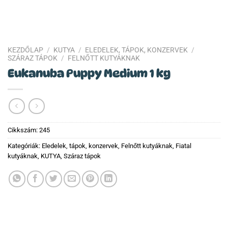
KEZDŐLAP
/
KUTYA
/
ELEDELEK, TÁPOK, KONZERVEK
/
SZÁRAZ TÁPOK
/
FELNŐTT KUTYÁKNAK
Eukanuba Puppy Medium 1 kg
Cikkszám:
245
Kategóriák:
Eledelek, tápok, konzervek
,
Felnőtt kutyáknak
,
Fiatal
kutyáknak
,
KUTYA
,
Száraz tápok