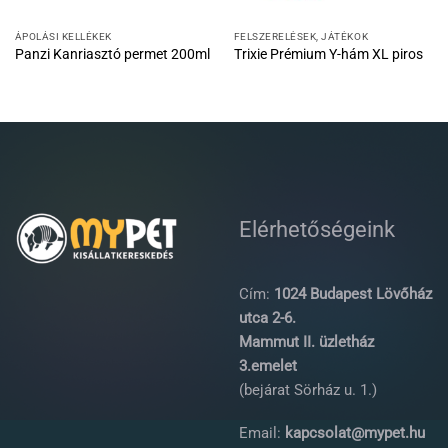
ÁPOLÁSI KELLÉKEK
FELSZERELÉSEK, JÁTÉKOK
Panzi Kanriasztó permet 200ml
Trixie Prémium Y-hám XL piros
Elérhetőségeink
Cím:
1024 Budapest Lövőház
utca 2-6.
Mammut II. üzletház
3.emelet
(bejárat Sörház u. 1.)
Email:
kapcsolat@mypet.hu