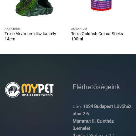
AKVÁRIUM
AKVÁRIUM
Trixie Akvárium dísz kastély
Tetra Goldfish Colour Sticks
14cm
100ml
Elérhetőségeink
Cím:
1024 Budapest Lövőház
utca 2-6.
Mammut II. üzletház
3.emelet
(bejárat Sörház u. 1.)