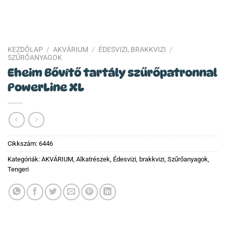
KEZDŐLAP
/
AKVÁRIUM
/
ÉDESVIZI, BRAKKVIZI
/
SZŰRŐANYAGOK
Eheim Bővítő tartály szűrőpatronnal
PowerLine XL
Cikkszám:
6446
Kategóriák:
AKVÁRIUM
,
Alkatrészek
,
Édesvizi, brakkvizi
,
Szűrőanyagok
,
Tengeri