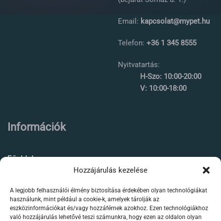
Email:
kapcsolat@mypet.hu
Telefon:
+36 1 345 8555
Nyitvatartás:
H-Szo: 10:00-20:00
V: 10:00-18:00
Információk
Főoldal
Hozzájárulás kezelése
Rólunk
A legjobb felhasználói élmény biztosítása érdekében olyan technológiákat
Élőállat kereskedés
használunk, mint például a cookie-k, amelyek tárolják az
eszközinformációkat és/vagy hozzáférnek azokhoz. Ezen technológiákhoz
Forgalmazott termékeink
való hozzájárulás lehetővé teszi számunkra, hogy ezen az oldalon olyan