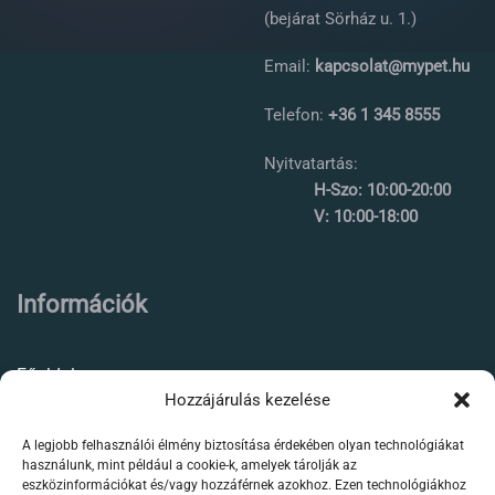
(bejárat Sörház u. 1.)
Email:
kapcsolat@mypet.hu
Telefon:
+36 1 345 8555
Nyitvatartás:
H-Szo: 10:00-20:00
V: 10:00-18:00
Információk
Főoldal
Hozzájárulás kezelése
Rólunk
A legjobb felhasználói élmény biztosítása érdekében olyan technológiákat
Élőállat kereskedés
használunk, mint például a cookie-k, amelyek tárolják az
eszközinformációkat és/vagy hozzáférnek azokhoz. Ezen technológiákhoz