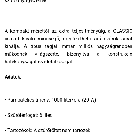
szűrőanyag-szettek.
A kompakt mérettől az extra teljesítményűig, a CLASSIC
család kiváló minőségű, megfizethető árú szűrők sorát
kínálja. A típus tagjai immár milliós nagyságrendben
működnek világszerte, bizonyítva a konstrukció
hatékonyságát és időtállóságát.
Adatok:
• Pumpateljesítmény: 1000 liter/óra (20 W)
• Szűrőtérfogat: 6 liter.
• Tartozékok: A szűrőtöltet nem tartozék!