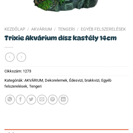
KEZDŐLAP
/
AKVÁRIUM
/
TENGERI
/
EGYÉB FELSZERELÉSEK
Trixie Akvárium dísz kastély 14cm
Cikkszám:
1273
Kategóriák:
AKVÁRIUM
,
Dekorelemek
,
Édesvizi, brakkvizi
,
Egyéb
felszerelések
,
Tengeri