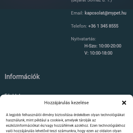
(bejárat Sörház u. 1.)
Email:
kapcsolat@mypet.hu
Telefon:
+36 1 345 8555
Nyitvatartás:
H-Szo: 10:00-20:00
V: 10:00-18:00
Információk
Főoldal
Hozzájárulás kezelése
Rólunk
A legjobb felhasználói élmény biztosítása érdekében olyan technológiákat
Élőállat kereskedés
használunk, mint például a cookie-k, amelyek tárolják az
eszközinformációkat és/vagy hozzáférnek azokhoz. Ezen technológiákhoz
Forgalmazott termékeink
való hozzájárulás lehetővé teszi számunkra, hogy ezen az oldalon olyan