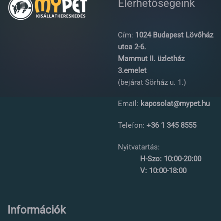
Elérhetőségeink
Cím:
1024 Budapest Lövőház
utca 2-6.
Mammut II. üzletház
3.emelet
(bejárat Sörház u. 1.)
Email:
kapcsolat@mypet.hu
Telefon:
+36 1 345 8555
Nyitvatartás:
H-Szo: 10:00-20:00
V: 10:00-18:00
Információk