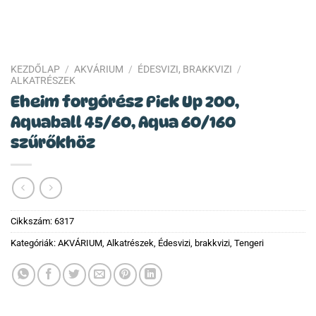
KEZDŐLAP
/
AKVÁRIUM
/
ÉDESVIZI, BRAKKVIZI
/
ALKATRÉSZEK
Eheim forgórész Pick Up 200,
Aquaball 45/60, Aqua 60/160
szűrőkhöz
Cikkszám:
6317
Kategóriák:
AKVÁRIUM
,
Alkatrészek
,
Édesvizi, brakkvizi
,
Tengeri