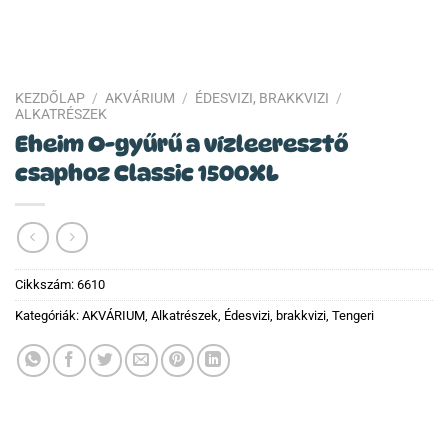
KEZDŐLAP
/
AKVÁRIUM
/
ÉDESVIZI, BRAKKVIZI
/
ALKATRÉSZEK
Eheim O-gyűrű a vízleeresztő
csaphoz Classic 1500XL
Cikkszám:
6610
Kategóriák:
AKVÁRIUM
,
Alkatrészek
,
Édesvizi, brakkvizi
,
Tengeri