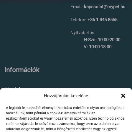
Email:
kapcsolat@mypet.hu
Telefon:
+36 1 345 8555
Nyitvatartás:
H-Szo: 10:00-20:00
V: 10:00-18:00
Információk
Főoldal
Hozzájárulás kezelése
Rólunk
A legjobb felhasználói élmény biztosítása érdekében olyan technológiákat
Élőállat kereskedés
használunk, mint például a cookie-k, amelyek tárolják az
eszközinformációkat és/vagy hozzáférnek azokhoz. Ezen technológiákhoz
Forgalmazott termékeink
való hozzájárulás lehetővé teszi számunkra, hogy ezen az oldalon olyan
adatokat dolgozzunk fel, mint a böngészési viselkedés vagy az egyedi