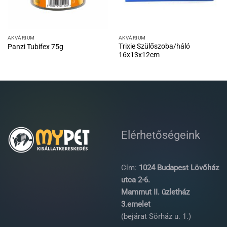
AKVÁRIUM
AKVÁRIUM
Trixie Szülőszoba/háló
Panzi Tubifex 75g
16x13x12cm
Elérhetőségeink
Cím:
1024 Budapest Lövőház
utca 2-6.
Mammut II. üzletház
3.emelet
(bejárat Sörház u. 1.)