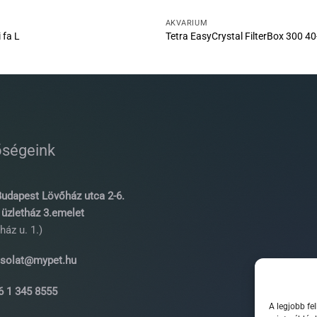
AKVÁRIUM
 fa L
Tetra EasyCrystal FilterBox 300 4
őségeink
udapest Lövőház utca 2-6.
üzletház 3.emelet
ház u. 1.)
solat@mypet.hu
 1 345 8555
A legjobb fe