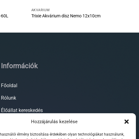
AKVÁRIUM
0-60L
Trixie Akvárium dísz Nemo 12x10cm
Információk
Főoldal
Rólunk
Élőállat kereskedés
Hozzájárulás kezelése
Forgalmazott termékeink
lhasználói élmény biztosítása érdekében olyan technológiákat használunk,
Szaktanácsadás / segítségnyújtás