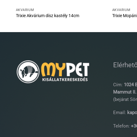
AKVÁRIUM
AKVÁRIUM
Trixie Akvárium dísz kastély 14cm
Trixie Mopáni
Elérhet
Cím:
1024 B
Mammut II. 
(bejárat Sör
Email:
kapc
Telefon:
+36