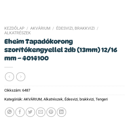
KEZDŐLAP
/
AKVÁRIUM
/
ÉDESVIZI, BRAKKVIZI
/
ALKATRÉSZEK
Eheim Tapadókorong
szorítókengyellel 2db (13mm) 12/16
mm – 4014100
Cikkszám:
6487
Kategóriák:
AKVÁRIUM
,
Alkatrészek
,
Édesvizi, brakkvizi
,
Tengeri