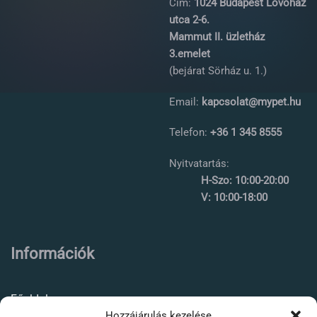
Cím:
1024 Budapest Lövőház
utca 2-6.
Mammut II. üzletház
3.emelet
(bejárat Sörház u. 1.)
Email:
kapcsolat@mypet.hu
Telefon:
+36 1 345 8555
Nyitvatartás:
H-Szo: 10:00-20:00
V: 10:00-18:00
Információk
Főoldal
Hozzájárulás kezelése