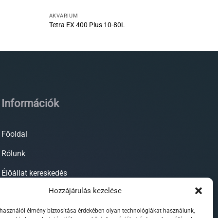
AKVÁRIUM
Tetra EX 400 Plus 10-80L
Információk
Főoldal
Rólunk
Élőállat kereskedés
Hozzájárulás kezelése
Forgalmazott termékeink
lhasználói élmény biztosítása érdekében olyan technológiákat használunk,
Szaktanácsadás / segítségnyújtás