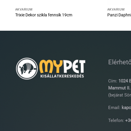
AKVÁRIUM
AKVÁRIUM
Trixie Dekor szikla fennsík 19cm
Panzi Daphn
Elérhet
Cím:
1024 B
Mammut II. 
(bejárat Sör
Email:
kapc
Telefon:
+36