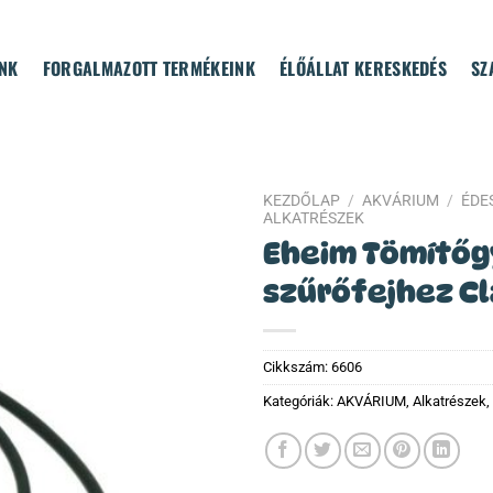
NK
FORGALMAZOTT TERMÉKEINK
ÉLŐÁLLAT KERESKEDÉS
SZ
KEZDŐLAP
/
AKVÁRIUM
/
ÉDES
ALKATRÉSZEK
Eheim Tömítőg
szűrőfejhez Cl
Cikkszám:
6606
Kategóriák:
AKVÁRIUM
,
Alkatrészek
,