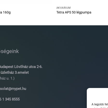
AKVÁRIUM
ia 160g
Tetra APS 50 légpumpa
őségeink
udapest Lövőház utca 2-6.
üzletház 3.emelet
ház u. 1.)
solat@mypet.hu
 1 345 8555
A legjobb fe