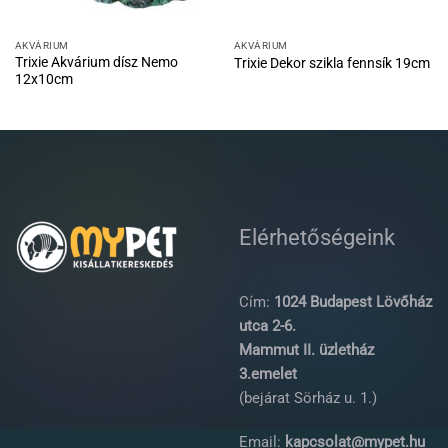
AKVÁRIUM
AKVÁRIUM
Trixie Akvárium dísz Nemo
Trixie Dekor szikla fennsík 19cm
12x10cm
Elérhetőségeink
Cím:
1024 Budapest Lövőház
utca 2-6.
Mammut II. üzletház
3.emelet
(bejárat Sörház u. 1.)
Email:
kapcsolat@mypet.hu