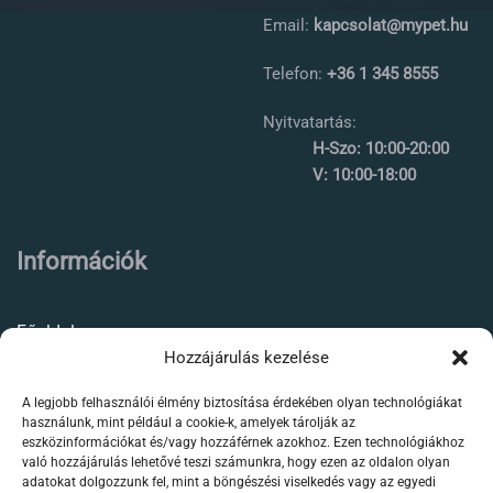
Email:
kapcsolat@mypet.hu
Telefon:
+36 1 345 8555
Nyitvatartás:
H-Szo: 10:00-20:00
V: 10:00-18:00
Információk
Főoldal
Hozzájárulás kezelése
Rólunk
A legjobb felhasználói élmény biztosítása érdekében olyan technológiákat
Élőállat kereskedés
használunk, mint például a cookie-k, amelyek tárolják az
eszközinformációkat és/vagy hozzáférnek azokhoz. Ezen technológiákhoz
Forgalmazott termékeink
való hozzájárulás lehetővé teszi számunkra, hogy ezen az oldalon olyan
adatokat dolgozzunk fel, mint a böngészési viselkedés vagy az egyedi