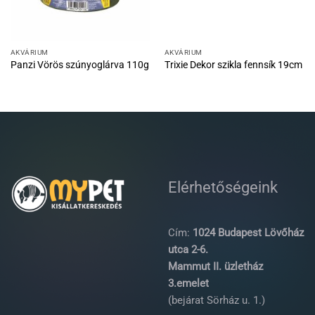
AKVÁRIUM
AKVÁRIUM
Panzi Vörös szúnyoglárva 110g
Trixie Dekor szikla fennsík 19cm
Elérhetőségeink
Cím:
1024 Budapest Lövőház
utca 2-6.
Mammut II. üzletház
3.emelet
(bejárat Sörház u. 1.)