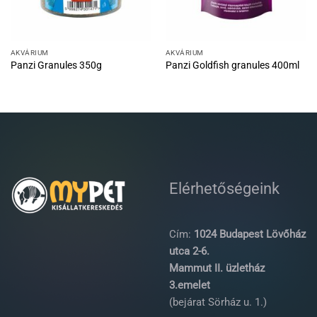
AKVÁRIUM
AKVÁRIUM
Panzi Granules 350g
Panzi Goldfish granules 400ml
Elérhetőségeink
Cím:
1024 Budapest Lövőház
utca 2-6.
Mammut II. üzletház
3.emelet
(bejárat Sörház u. 1.)