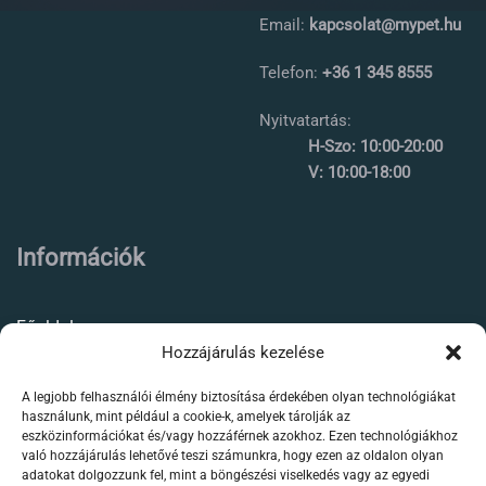
Email:
kapcsolat@mypet.hu
Telefon:
+36 1 345 8555
Nyitvatartás:
H-Szo: 10:00-20:00
V: 10:00-18:00
Információk
Főoldal
Hozzájárulás kezelése
Rólunk
A legjobb felhasználói élmény biztosítása érdekében olyan technológiákat
Élőállat kereskedés
használunk, mint például a cookie-k, amelyek tárolják az
eszközinformációkat és/vagy hozzáférnek azokhoz. Ezen technológiákhoz
Forgalmazott termékeink
való hozzájárulás lehetővé teszi számunkra, hogy ezen az oldalon olyan
adatokat dolgozzunk fel, mint a böngészési viselkedés vagy az egyedi